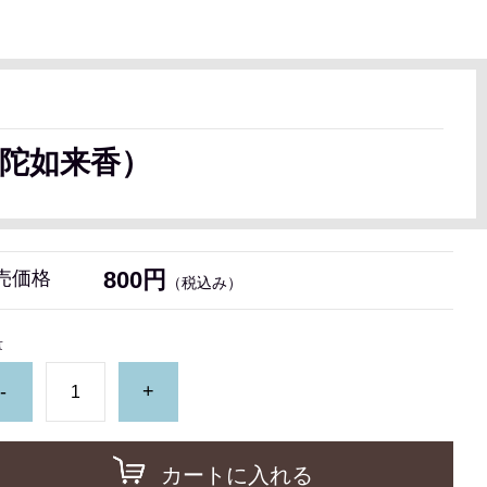
陀如来香）
800円
売価格
（税込み）
量
-
+
カートに入れる