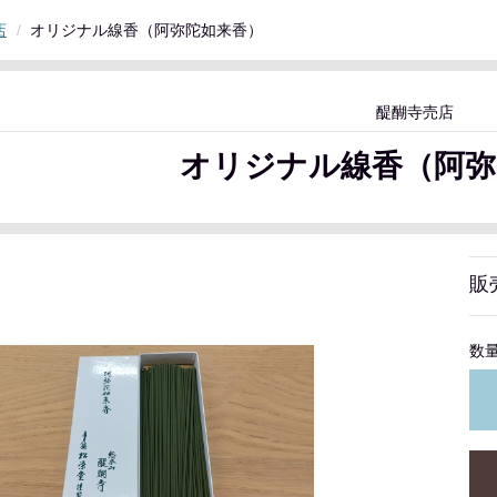
店
オリジナル線香（阿弥陀如来香）
醍醐寺売店
オリジナル線香（阿弥
販
数